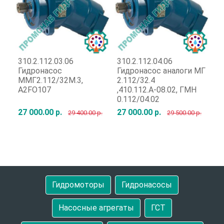
310.2.112.03.06
310.2.112.04.06
31
Гидронасос
Гидронасос аналоги МГ
Г
ММГ2.112/32М.3,
2.112/32.4
Г
A2FO107
,410.112.А-08.02, ГМН
0.112/04.02
27 000.00 р.
27 000.00 р.
92
29 400.00 р.
29 500.00 р.
Быстрый заказ
Быстрый заказ
Гидромоторы
Гидронасосы
Насосные агрегаты
ГСТ