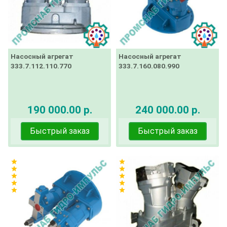
Насосный агрегат
Насосный агрегат
333.7.112.110.770
333.7.160.080.990
190 000.00 р.
240 000.00 р.
Быстрый заказ
Быстрый заказ
star
star
star
star
star
star
star
star
star
star