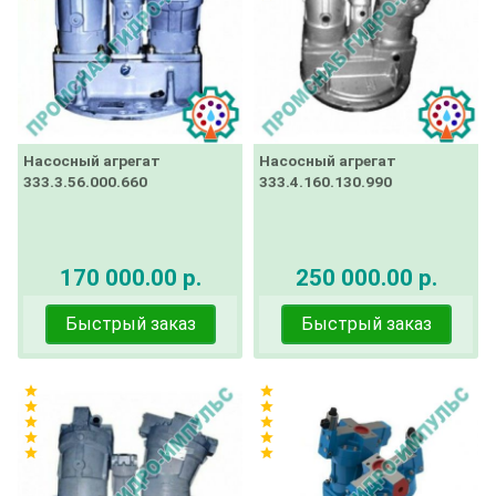
Насосный агрегат
Насосный агрегат
333.3.56.000.660
333.4.160.130.990
170 000.00 р.
250 000.00 р.
Быстрый заказ
Быстрый заказ
star
star
star
star
star
star
star
star
star
star