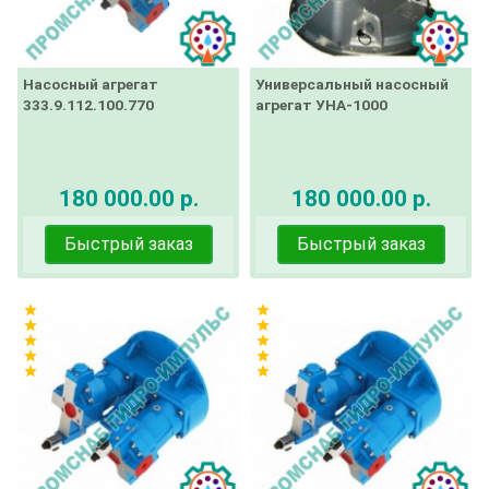
Насосный агрегат
Универсальный насосный
333.9.112.100.770
агрегат УНА-1000
180 000.00 р.
180 000.00 р.
Быстрый заказ
Быстрый заказ
star
star
star
star
star
star
star
star
star
star