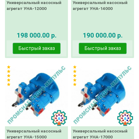
Универсальный насосный
Универсальный насосный
агрегат УНА-12000
агрегат УНА-14000
198 000.00 р.
190 000.00 р.
Быстрый заказ
Быстрый заказ
star
star
star
star
star
star
star
star
star
star
Универсальный насосный
Универсальный насосный
агрегат УНА-15000
агрегат УНА-17000