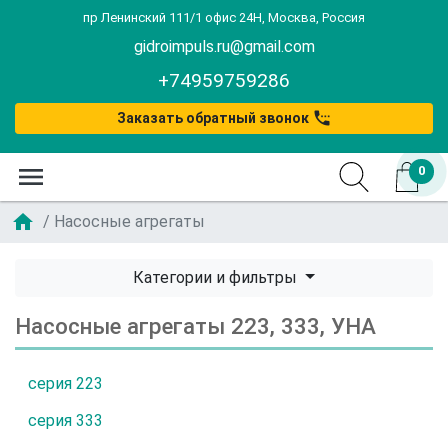
пр Ленинский 111/1 офис 24Н, Москва, Россия
gidroimpuls.ru@gmail.com
+74959759286
settings_phone
Заказать обратный звонок
menu
0
home
Насосные агрегаты
Категории и фильтры
Насосные агрегаты 223, 333, УНА
серия 223
серия 333