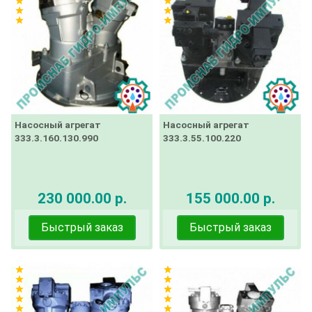
star
star
star
star
star
star
Насосный агрегат
Насосный агрегат
333.3.160.130.990
333.3.55.100.220
230 000.00 р.
155 000.00 р.
Быстрый заказ
Быстрый заказ
star
star
star
star
star
star
star
star
star
star