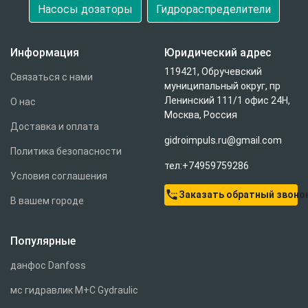
Насосы дозаторы
Гидрораспределители
Информация
Юридический адрес
119421, Обручевский
Связаться с нами
муниципальный округ, пр
Ленинский 111/1 офис 24Н,
О нас
Москва, Россия
Доставка и оплата
gidroimpuls.ru@gmail.com
Политика безопасности
тел:+74959759286
Условия соглашения
settings_phone
Заказать обратный звоно
В вашем городе
Популярные
данфос Danfoss
мс гидравлик M+C Gydraulic