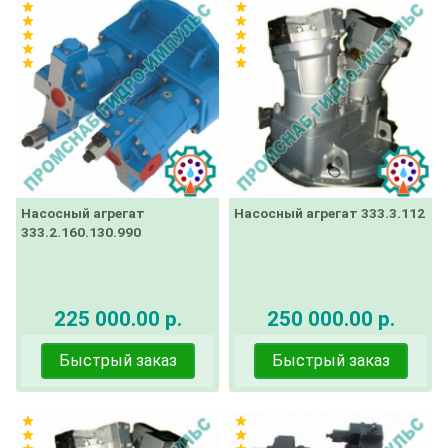
star
star
star
star
star
star
star
star
star
star
Насосный агрегат
Насосный агрегат 333.3.112
333.2.160.130.990
225 000.00 р.
250 000.00 р.
Быстрый заказ
Быстрый заказ
star
star
star
star