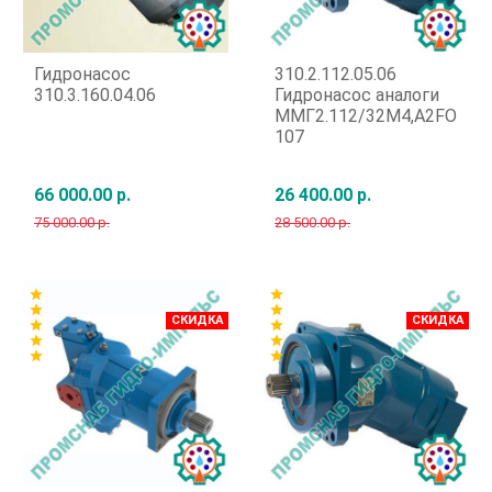
Гидронасос
310.2.112.05.06
310.3.160.04.06
Гидронасос аналоги
ММГ2.112/32М4,A2FO
107
66 000.00 р.
26 400.00 р.
75 000.00 р.
28 500.00 р.
Быстрый заказ
Быстрый заказ
star
star
star
star
СКИДКА
СКИДКА
star
star
star
star
star
star