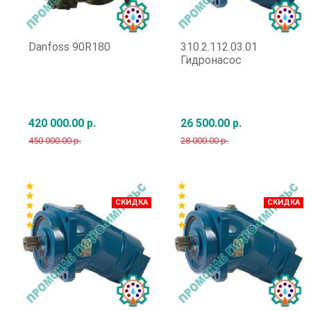
Danfoss 90R180
310.2.112.03.01
Гидронасос
420 000.00 р.
26 500.00 р.
450 000.00 р.
28 000.00 р.
Быстрый заказ
Быстрый заказ
star
star
star
star
СКИДКА
СКИДКА
star
star
star
star
star
star