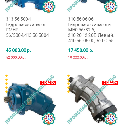
313.56.5004
310.56.06.06
Гидронасос аналог
Гидронасос аналоги
ГМНР
МН0.56/32.6,
56/5004,413.56.5004
210.20.12.20Б Левый,
410.56-06.00, A2FO 55
45 000.00 р.
17 450.00 р.
52 000.00 р.
19 000.00 р.
Быстрый заказ
Быстрый заказ
star
star
star
star
СКИДКА
СКИДКА
star
star
star
star
star
star