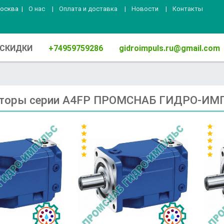
Москва
|
О нас
|
Оплата и доставка
|
Новости
|
Контакты
СКИДКИ
+74959759286
gidroimpuls.ru@gmail.com
торы серии A4FP ПРОМСНАБ ГИДРО-ИМ
star
star
star
star
star
star
star
star
star
star