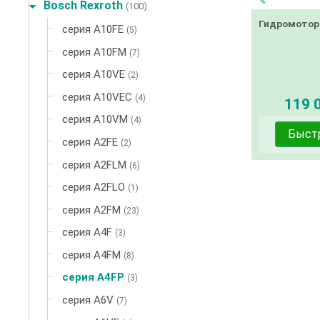
Bosch Rexroth
(100)
Гидромотор
серия A10FE
(5)
серия A10FM
(7)
серия A10VE
(2)
серия A10VEC
(4)
119 0
серия A10VM
(4)
Быст
серия A2FE
(2)
серия A2FLM
(6)
серия A2FLO
(1)
серия A2FM
(23)
серия A4F
(3)
серия A4FM
(8)
серия A4FP
(3)
серия A6V
(7)