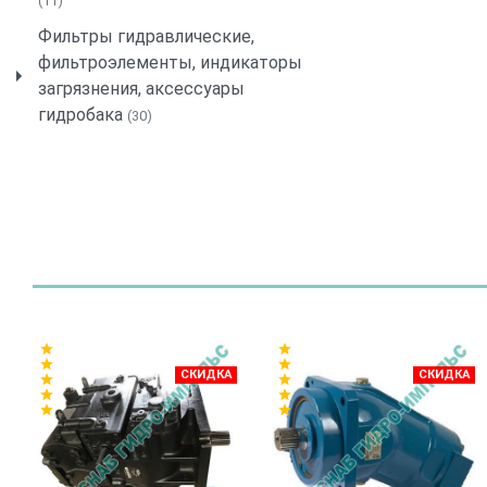
(11)
Фильтры гидравлические,
фильтроэлементы, индикаторы
загрязнения, аксессуары
гидробака
(30)
star
star
star
star
СКИДКА
СКИДКА
star
star
star
star
star
star