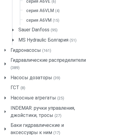
серия A6VE
(6)
серия A6VLM
(4)
серия A6VM
(15)
Sauer Danfoss
(95)
MS Hydraulic Болгария
(51)
Гидронасосы
(161)
Гидравлические распределители
(389)
Насосы дозаторы
(39)
ГСТ
(8)
Насосные агрегаты
(25)
INDEMAR: ручки управления,
джойстики, тросы
(27)
Баки гидравлические и
аксессуары к ним
(17)