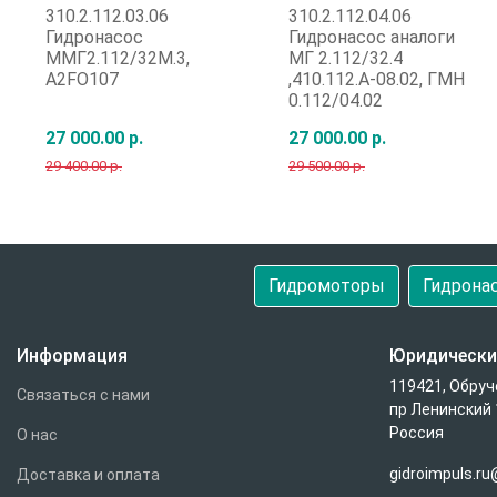
310.2.112.03.06
310.2.112.04.06
Гидронасос
Гидронасос аналоги
ММГ2.112/32М.3,
МГ 2.112/32.4
A2FO107
,410.112.А-08.02, ГМН
0.112/04.02
27 000.00 р.
27 000.00 р.
29 400.00 р.
29 500.00 р.
Быстрый заказ
Быстрый заказ
Гидромоторы
Гидрона
Информация
Юридически
119421, Обруч
Связаться с нами
пр Ленинский 
Россия
О нас
gidroimpuls.r
Доставка и оплата