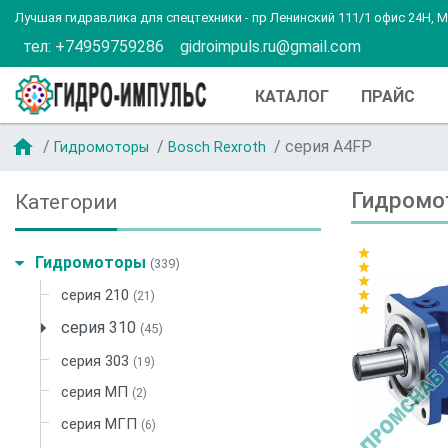
Лучшая гидравлика для спецтехники - пр Ленинский 111/1 офис 24Н, 
тел: +74959759286
gidroimpuls.ru@gmail.com
КАТАЛОГ
ПРАЙС
home
серия A4FP
Гидромоторы
Bosch Rexroth
Гидромо
Категории
star
Гидромоторы
(339)
star
star
серия 210
star
(21)
star
серия 310
(45)
серия 303
(19)
серия MП
(2)
серия МГП
(6)