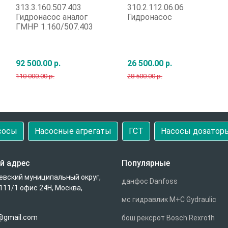
313.3.160.507.403
310.2.112.06.06
Гидронасос аналог
Гидронасос
ГМНР 1.160/507.403
92 500.00 р.
26 500.00 р.
110 000.00 р.
28 500.00 р.
Быстрый заказ
Быстрый заказ
сосы
Насосные агрегаты
ГСТ
Насосы дозатор
й адрес
Популярные
евский муниципальный округ,
данфос Danfoss
111/1 офис 24Н, Москва,
мс гидравлик M+C Gydraulic
u@gmail.com
бош рексрот Bosch Rexroth