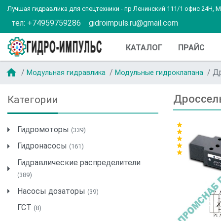
Лучшая гидравлика для спецтехники - пр Ленинский 111/1 офис 24Н, 
тел: +74959759286
gidroimpuls.ru@gmail.com
КАТАЛОГ
ПРАЙС
home
Др
Модульная гидравлика
Модульные гидроклапана
Дроссель
Категории
star
Гидромоторы
(339)
star
star
Гидронасосы
star
(161)
star
Гидравлические распределители
(389)
Насосы дозаторы
(39)
ГСТ
(8)