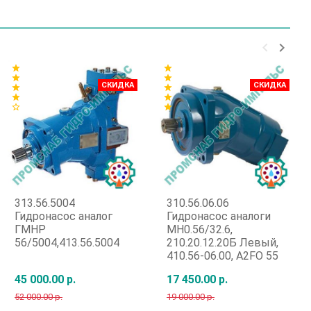
keyboard_arrow_left
keyboard_arrow_right
star
star
star
star
СКИДКА
СКИДКА
star
star
star
star
star_border
star
313.56.5004
310.56.06.06
Гидронасос аналог
Гидронасос аналоги
ГМНР
МН0.56/32.6,
56/5004,413.56.5004
210.20.12.20Б Левый,
410.56-06.00, A2FO 55
45 000.00 р.
17 450.00 р.
52 000.00 р.
19 000.00 р.