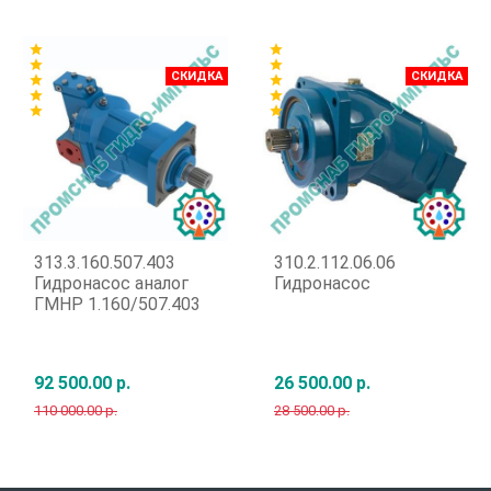
Быстрый заказ
Быстрый заказ
star
star
star
star
СКИДКА
СКИДКА
star
star
star
star
star
star
313.3.160.507.403
310.2.112.06.06
Гидронасос аналог
Гидронасос
ГМНР 1.160/507.403
92 500.00 р.
26 500.00 р.
110 000.00 р.
28 500.00 р.
Быстрый заказ
Быстрый заказ