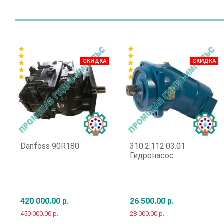
star
star
star
star
СКИДКА
СКИДКА
star
star
star
star
star
star
Danfoss 90R180
310.2.112.03.01
Гидронасос
420 000.00 р.
26 500.00 р.
450 000.00 р.
28 000.00 р.