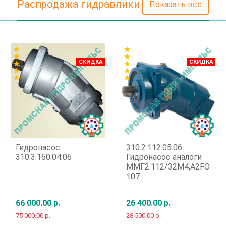
Распродажа гидравлики
Показать все
star
star
star
star
СКИДКА
СКИДКА
star
star
star
star
star
star
Гидронасос
310.2.112.05.06
310.3.160.04.06
Гидронасос аналоги
ММГ2.112/32М4,A2FO
107
66 000.00 р.
26 400.00 р.
75 000.00 р.
28 500.00 р.