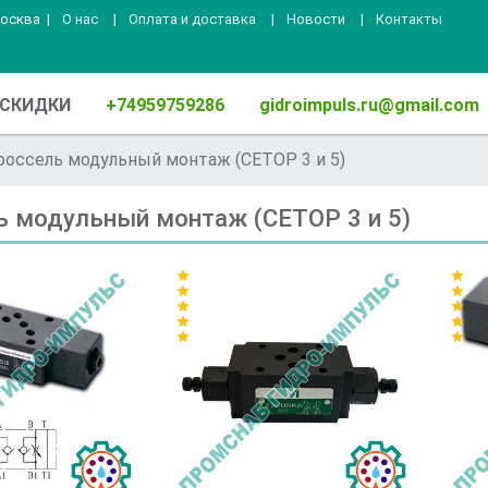
Москва
|
О нас
|
Оплата и доставка
|
Новости
|
Контакты
СКИДКИ
+74959759286
gidroimpuls.ru@gmail.com
оссель модульный монтаж (СЕТОР 3 и 5)
 модульный монтаж (СЕТОР 3 и 5)
star
star
star
star
star
star
star
star
star
star