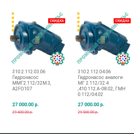
Быстрый заказ
Быстрый заказ
star
star
star
star
СКИДКА
СКИДКА
star
star
star
star
star
star
310.2.112.03.06
310.2.112.04.06
Гидронасос
Гидронасос аналоги
ММГ2.112/32М.3,
МГ 2.112/32.4
A2FO107
,410.112.А-08.02, ГМН
0.112/04.02
27 000.00 р.
27 000.00 р.
29 400.00 р.
29 500.00 р.
Быстрый заказ
Быстрый заказ