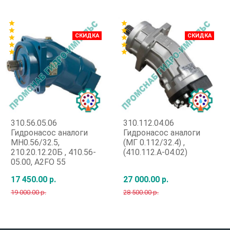
Быстрый заказ
Быстрый заказ
star
star
star
star
СКИДКА
СКИДКА
star
star
star
star
star
star
310.56.05.06
310.112.04.06
Гидронасос аналоги
Гидронасос аналоги
МН0.56/32.5,
(МГ 0.112/32.4) ,
210.20.12.20Б , 410.56-
(410.112.А-04.02)
05.00, A2FO 55
17 450.00 р.
27 000.00 р.
19 000.00 р.
28 500.00 р.
Быстрый заказ
Быстрый заказ