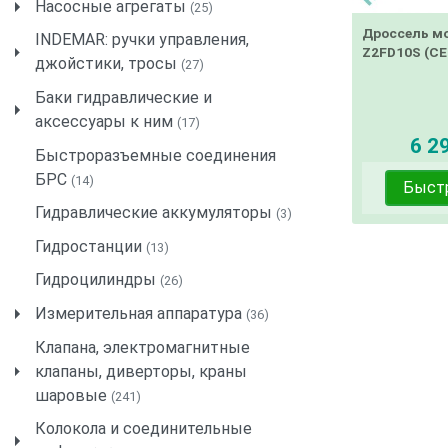
Насосные агрегаты
(25)
Дроссель м
INDEMAR: ручки управления,
Z2FD10S (СЕ
джойстики, тросы
(27)
Баки гидравлические и
аксессуары к ним
(17)
6 29
Быстроразъемные соединения
БРС
(14)
Быст
Гидравлические аккумуляторы
(3)
Гидростанции
(13)
Гидроцилиндры
(26)
Измерительная аппаратура
(36)
Клапана, электромагнитные
клапаны, диверторы, краны
шаровые
(241)
Колокола и соединительные