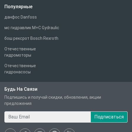
Популярные
данфос Danfoss
мс гидравлик M+C Gydraulic
бош рексрот Bosch Rexroth
Отечественные
гидромоторы
Отечественные
гидронасосы
Будь На Связи
Подпишись и получай скидки, обновления, акции
предложения
Подписаться