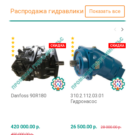
Распродажа гидравлики
Показать все
keyboard_arrow_left
keyboard_arrow_right
star
star
star
star
star
star
СКИДКА
СКИДКА
star
star
star
star
star
star
star
star
star
Danfoss 90R180
310.2.112.03.01
Г
Гидронасос
31
420 000.00 р.
26 500.00 р.
66
28 000.00 р.
450 000.00 р.