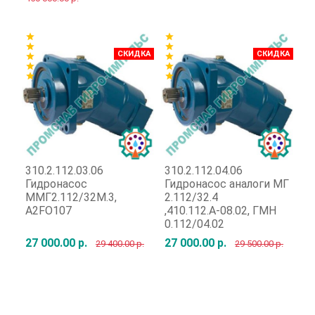
Быстрый заказ
Быстрый заказ
star
star
star
star
star
star
СКИДКА
СКИДКА
star
star
star
star
star
star
star
star
star
310.2.112.03.06
310.2.112.04.06
31
Гидронасос
Гидронасос аналоги МГ
Г
ММГ2.112/32М.3,
2.112/32.4
Г
A2FO107
,410.112.А-08.02, ГМН
0.112/04.02
27 000.00 р.
27 000.00 р.
92
29 400.00 р.
29 500.00 р.
Быстрый заказ
Быстрый заказ