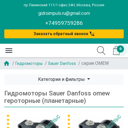
пр Ленинский 111/1 офис 24Н, Москва, Россия
gidroimpuls.ru@gmail.com
+74959759286
settings_phone
Заказать обратный звонок
menu
0
home
серия OMEW
Гидромоторы
Sauer Danfoss
Категории и фильтры
Гидромоторы Sauer Danfoss omew
героторные (планетарные)
star
star
star
star
star
star
star
star