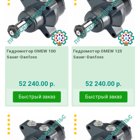
star
star
Гидромотор OMEW 100
Гидромотор OMEW 125
Sauer-Danfoss
Sauer-Danfoss
52 240.00 р.
52 240.00 р.
Быстрый заказ
Быстрый заказ
star
star
star
star
star
star
star
star
star
star