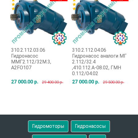
star
star
star
star
star
star
310.2.112.03.06
310.2.112.04.06
31
Гидронасос
Гидронасос аналоги МГ
Г
ММГ2.112/32М.3,
2.112/32.4
Г
A2FO107
,410.112.А-08.02, ГМН
0.112/04.02
27 000.00 р.
27 000.00 р.
92
29 400.00 р.
29 500.00 р.
Быстрый заказ
Быстрый заказ
Гидромоторы
Гидронасосы