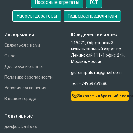
Насосные агрегаты
ГСТ
Насосы дозаторы
Гидрораспределители
Информация
Юридический адрес
119421, Обручевский
Связаться с нами
муниципальный округ, пр
Ленинский 111/1 офис 24Н,
О нас
Москва, Россия
Доставка и оплата
gidroimpuls.ru@gmail.com
Политика безопасности
тел:+74959759286
Условия соглашения
settings_phone
Заказать обратный звоно
В вашем городе
Популярные
данфос Danfoss