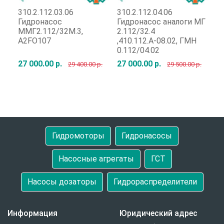
310.2.112.03.06
310.2.112.04.06
31
Гидронасос
Гидронасос аналоги МГ
Г
ММГ2.112/32М.3,
2.112/32.4
Г
A2FO107
,410.112.А-08.02, ГМН
0.112/04.02
27 000.00 р.
27 000.00 р.
92
29 400.00 р.
29 500.00 р.
Быстрый заказ
Быстрый заказ
Гидромоторы
Гидронасосы
Насосные агрегаты
ГСТ
Насосы дозаторы
Гидрораспределители
Информация
Юридический адрес