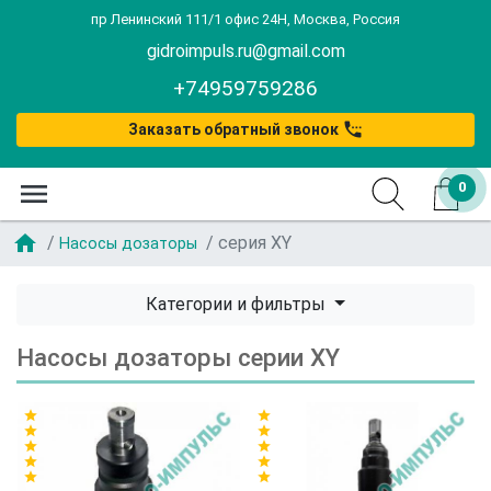
пр Ленинский 111/1 офис 24Н, Москва, Россия
gidroimpuls.ru@gmail.com
+74959759286
settings_phone
Заказать обратный звонок
menu
0
home
серия XY
Насосы дозаторы
Категории и фильтры
Насосы дозаторы серии XY
star
star
star
star
star
star
star
star
star
star