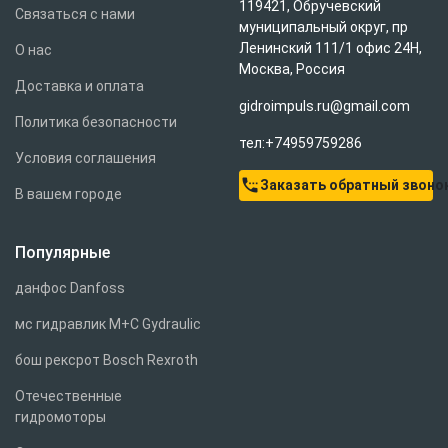
119421, Обручевский
Связаться с нами
муниципальный округ, пр
Ленинский 111/1 офис 24Н,
О нас
Москва, Россия
Доставка и оплата
gidroimpuls.ru@gmail.com
Политика безопасности
тел:+74959759286
Условия соглашения
settings_phone
Заказать обратный звоно
В вашем городе
Популярные
данфос Danfoss
мс гидравлик M+C Gydraulic
бош рексрот Bosch Rexroth
Отечественные
гидромоторы