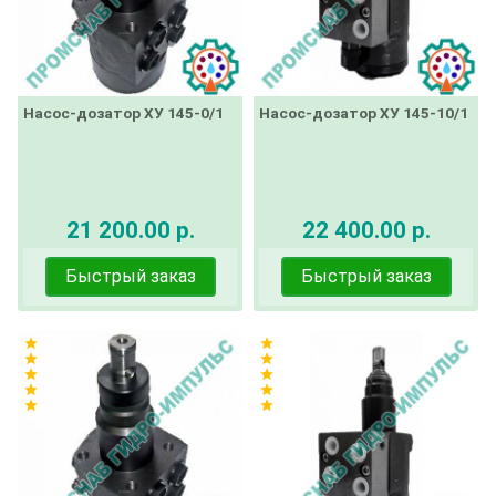
Насос-дозатор ХУ 145-0/1
Насос-дозатор ХУ 145-10/1
21 200.00 р.
22 400.00 р.
Быстрый заказ
Быстрый заказ
star
star
star
star
star
star
star
star
star
star