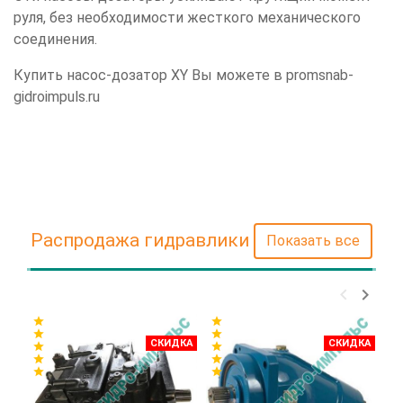
руля, без необходимости жесткого механического
соединения.
Купить насос-дозатор ХY Вы можете в promsnab-
gidroimpuls.ru
Распродажа гидравлики
Показать все
keyboard_arrow_left
keyboard_arrow_right
star
star
star
star
star
star
СКИДКА
СКИДКА
star
star
star
star
star
star
star
star
star