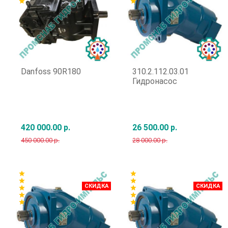
star
star
Danfoss 90R180
310.2.112.03.01
Гидронасос
420 000.00 р.
26 500.00 р.
450 000.00 р.
28 000.00 р.
Быстрый заказ
Быстрый заказ
star
star
star
star
СКИДКА
СКИДКА
star
star
star
star
star
star