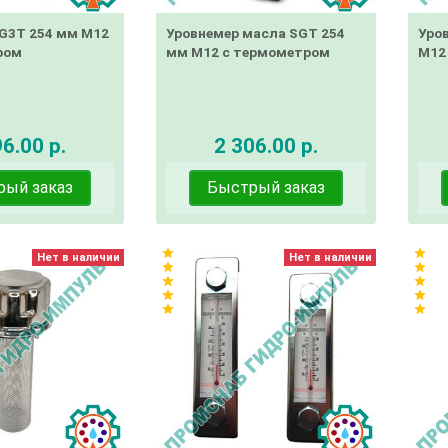
G3T 254 мм М12
Уровнемер масла SGT 254
Уро
ром
мм М12 с термометром
М12
6.00 р.
2 306.00 р.
рый заказ
Быстрый заказ
star
star
Нет в наличии
Нет в наличии
star
star
star
star
star
star
star
star