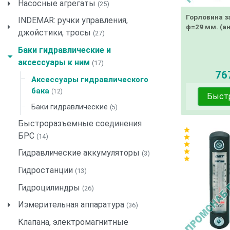
Насосные агрегаты
(25)
Горловина з
INDEMAR: ручки управления,
ф=29 мм. (а
джойстики, тросы
(27)
Баки гидравлические и
аксессуары к ним
(17)
767
Аксессуары гидравлического
бака
(12)
Быст
Баки гидравлические
(5)
Быстроразъемные соединения
star
БРС
(14)
star
star
star
Гидравлические аккумуляторы
(3)
star
Гидростанции
(13)
Гидроцилиндры
(26)
Измерительная аппаратура
(36)
Клапана, электромагнитные