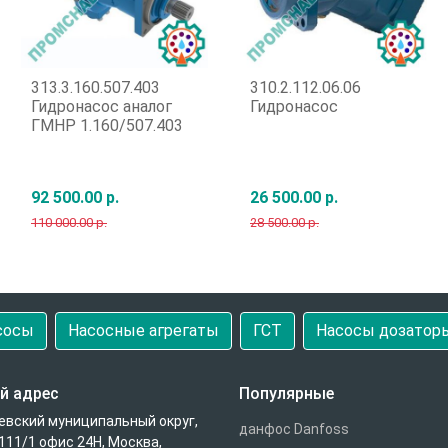
313.3.160.507.403
310.2.112.06.06
Гидронасос аналог
Гидронасос
ГМНР 1.160/507.403
92 500.00 р.
26 500.00 р.
110 000.00 р.
28 500.00 р.
Быстрый заказ
Быстрый заказ
сосы
Насосные агрегаты
ГСТ
Насосы дозатор
й адрес
Популярные
евский муниципальный округ,
данфос Danfoss
111/1 офис 24Н, Москва,