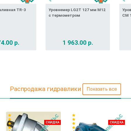
аливная TR-3
Уровнемер LG2T 127 мм М12
Уров
с термометром
СМ 
4.00 р.
1 963.00 р.
Распродажа гидравлики
Показать все
star
star
star
star
СКИДКА
СКИДКА
star
star
star
star