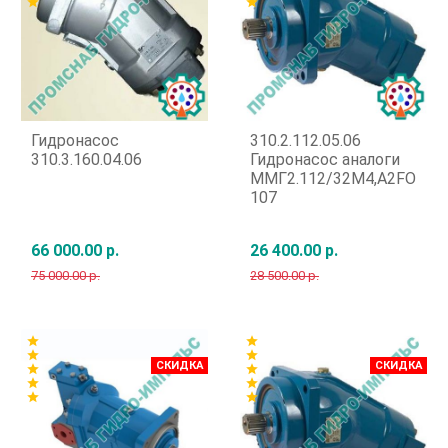
star
star
Гидронасос
310.2.112.05.06
310.3.160.04.06
Гидронасос аналоги
ММГ2.112/32М4,A2FO
107
66 000.00 р.
26 400.00 р.
75 000.00 р.
28 500.00 р.
Быстрый заказ
Быстрый заказ
star
star
star
star
СКИДКА
СКИДКА
star
star
star
star
star
star