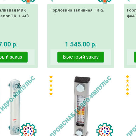
аливная MDK
Горловина заливная TR-2
Гор
налог TR-1-40)
ф=47
.00 р.
1 545.00 р.
рый заказ
Быстрый заказ
star
star
star
star
star
star
star
star
star
star