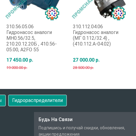
310.56.05.06
310.112.04.06
Гидронасос аналоги
Гидронасос аналоги
МН0.56/32.5,
(МГ 0.112/32.4) ,
210.20.12.20Б , 410.56-
(410.112.А-04.02)
05.00, A2FO 55
17 450.00 р.
27 000.00 р.
19 000.00 р.
28 500.00 р.
Быстрый заказ
Быстрый заказ
ы
Гидрораспределители
Будь На Связи
Подпишись и получай скидки, обновления,
акции предложения