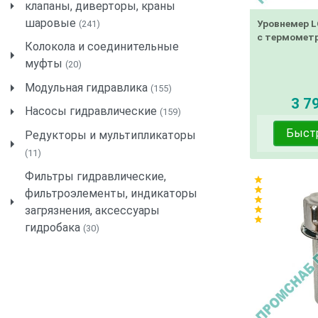
клапаны, диверторы, краны
шаровые
Уровнемер L
(241)
с термомет
Колокола и соединительные
муфты
(20)
Модульная гидравлика
(155)
3 79
Насосы гидравлические
(159)
Быст
Редукторы и мультипликаторы
(11)
Фильтры гидравлические,
star
star
фильтроэлементы, индикаторы
star
загрязнения, аксессуары
star
star
гидробака
(30)