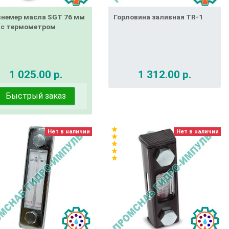
внемер масла SGT 76 мм
Горловина заливная TR-1
 с термометром
1 025.00 р.
1 312.00 р.
Быстрый заказ
star
Нет в наличии
Нет в наличии
star
star
star
star