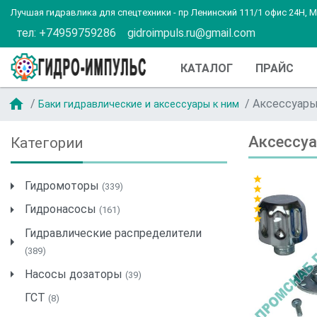
Лучшая гидравлика для спецтехники - пр Ленинский 111/1 офис 24Н, 
тел: +74959759286
gidroimpuls.ru@gmail.com
КАТАЛОГ
ПРАЙС
home
Аксессуары
Баки гидравлические и аксессуары к ним
Аксессуа
Категории
star
Гидромоторы
(339)
star
star
Гидронасосы
star
(161)
star
Гидравлические распределители
(389)
Насосы дозаторы
(39)
ГСТ
(8)