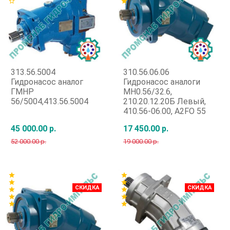
star_border
star
313.56.5004
310.56.06.06
Гидронасос аналог
Гидронасос аналоги
ГМНР
МН0.56/32.6,
56/5004,413.56.5004
210.20.12.20Б Левый,
410.56-06.00, A2FO 55
45 000.00 р.
17 450.00 р.
52 000.00 р.
19 000.00 р.
Быстрый заказ
Быстрый заказ
star
star
star
star
СКИДКА
СКИДКА
star
star
star
star
star
star