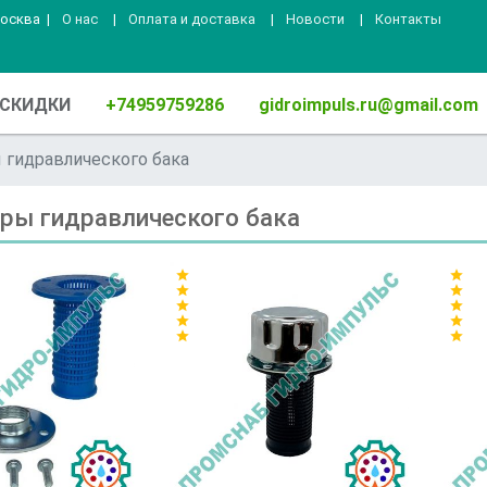
Москва
|
О нас
|
Оплата и доставка
|
Новости
|
Контакты
СКИДКИ
+74959759286
gidroimpuls.ru@gmail.com
 гидравлического бака
ры гидравлического бака
star
star
star
star
star
star
star
star
star
star