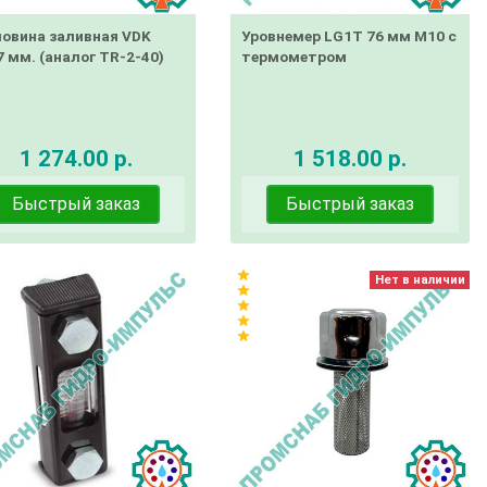
ловина заливная VDK
Уровнемер LG1T 76 мм М10 с
 мм. (аналог TR-2-40)
термометром
1 274.00 р.
1 518.00 р.
Быстрый заказ
Быстрый заказ
star
Нет в наличии
star
star
star
star