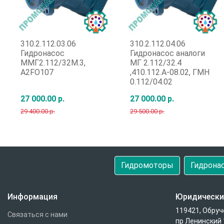
310.2.112.03.06
310.2.112.04.06
Гидронасос
Гидронасос аналоги
ММГ2.112/32М.3,
МГ 2.112/32.4
A2FO107
,410.112.А-08.02, ГМН
0.112/04.02
27 000.00 р.
27 000.00 р.
29 400.00 р.
29 500.00 р.
Быстрый заказ
Быстрый заказ
Гидромоторы
Гидрона
Информация
Юридически
119421, Обруч
Связаться с нами
пр Ленинский 