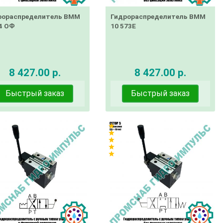
рораспределитель ВММ
Гидрораспределитель ВММ
4 ОФ
10 573Е
8 427.00 р.
8 427.00 р.
Быстрый заказ
Быстрый заказ
star
star
star
star
star