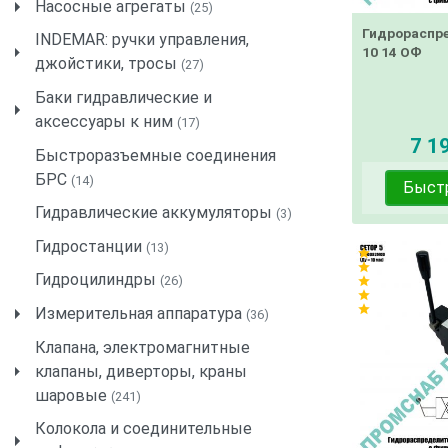
Насосные агрегаты
(25)
Гидрораспр
INDEMAR: ручки управления,
10 14 ОФ
джойстики, тросы
(27)
Баки гидравлические и
аксессуары к ним
(17)
7 19
Быстроразъемные соединения
БРС
(14)
Быст
Гидравлические аккумуляторы
(3)
Гидростанции
(13)
star
star
Гидроцилиндры
(26)
star
star
star
Измерительная аппаратура
(36)
Клапана, электромагнитные
клапаны, диверторы, краны
шаровые
(241)
Колокола и соединительные