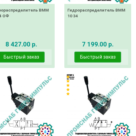
рораспределитель ВММ
Гидрораспределитель ВММ
4 ОФ
10 34
8 427.00 р.
7 199.00 р.
Быстрый заказ
Быстрый заказ
star
star
star
star
star