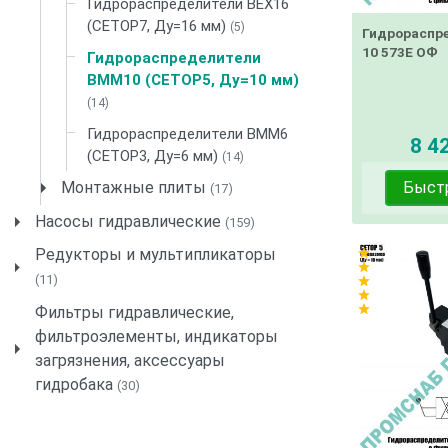
Гидрораспределители ВЕХ16
(CETOP7, Ду=16 мм)
(5)
Гидрораспр
10 573Е ОФ
Гидрораспределители
ВММ10 (CETOP5, Ду=10 мм)
(14)
Гидрораспределители ВММ6
8 42
(CETOP3, Ду=6 мм)
(14)
Быст
Монтажные плиты
(17)
Насосы гидравлические
(159)
Редукторы и мультипликаторы
star
star
(11)
star
star
star
Фильтры гидравлические,
фильтроэлементы, индикаторы
загрязнения, аксессуары
гидробака
(30)