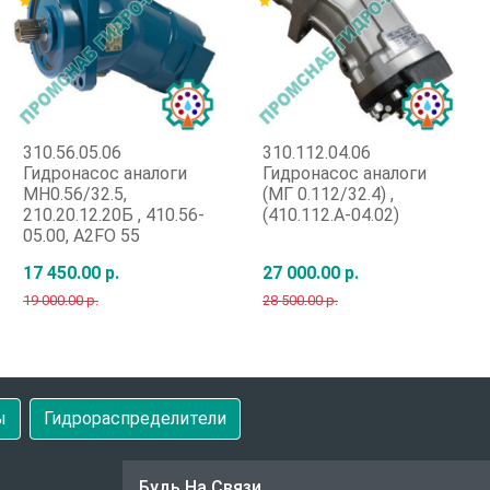
star
star
310.56.05.06
310.112.04.06
Гидронасос аналоги
Гидронасос аналоги
МН0.56/32.5,
(МГ 0.112/32.4) ,
210.20.12.20Б , 410.56-
(410.112.А-04.02)
05.00, A2FO 55
17 450.00 р.
27 000.00 р.
19 000.00 р.
28 500.00 р.
Быстрый заказ
Быстрый заказ
ы
Гидрораспределители
Будь На Связи