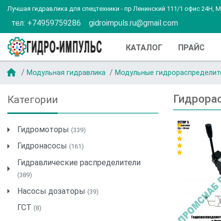
Лучшая гидравлика для спецтехники - пр Ленинский 111/1 офис 24Н, 
тел: +74959759286
gidroimpuls.ru@gmail.com
КАТАЛОГ
ПРАЙС
home
Модульная гидравлика
Модульные гидрораспределит
Гидрора
Категории
star
Гидромоторы
(339)
star
star
Гидронасосы
star
(161)
star
Гидравлические распределители
(389)
Насосы дозаторы
(39)
ГСТ
(8)