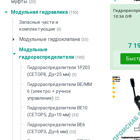
муфты
(20)
Гидрораспр
Модульная гидравлика
(155)
10 34 ОФ
Запасные части и
комплектующие
(0)
Модульные гидроклапана
(33)
7 19
Модульные
гидрораспределители
(105)
Быст
Гидрораспределители 1Р203
(CETOP8, Ду=25 мм)
(5)
star
star
Гидрораспределители ВЕ/ММ
star
6 (электро + ручное
star
star
управление)
(2)
Гидрораспределители ВЕ10
(CETOP5, Ду=10 мм)
(33)
Гидрораспределители ВЕ6
(CETOP3, Ду=6 мм)
(32)