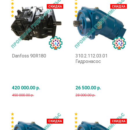
star
star
СКИДКА
СКИДКА
star
star
star
star
star
star
Danfoss 90R180
310.2.112.03.01
Гидронасос
420 000.00 р.
26 500.00 р.
450 000.00 р.
28 000.00 р.
Быстрый заказ
Быстрый заказ
star
star
star
star
СКИДКА
СКИДКА
star
star
star
star