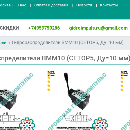
Москва
|
О нас
|
Оплата и доставка
|
Новости
|
Контакты
СКИДКИ
+74959759286
gidroimpuls.ru@gmail.com
Гидрораспределители ВММ10 (CETOP5, Ду=10 мм)
ели
спределители ВММ10 (CETOP5, Ду=10 мм
star
star
star
star
star
star
star
star
star
star