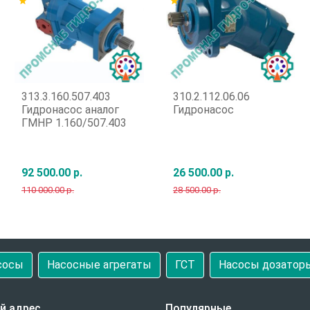
star
star
313.3.160.507.403
310.2.112.06.06
Гидронасос аналог
Гидронасос
ГМНР 1.160/507.403
92 500.00 р.
26 500.00 р.
110 000.00 р.
28 500.00 р.
Быстрый заказ
Быстрый заказ
сосы
Насосные агрегаты
ГСТ
Насосы дозатор
й адрес
Популярные