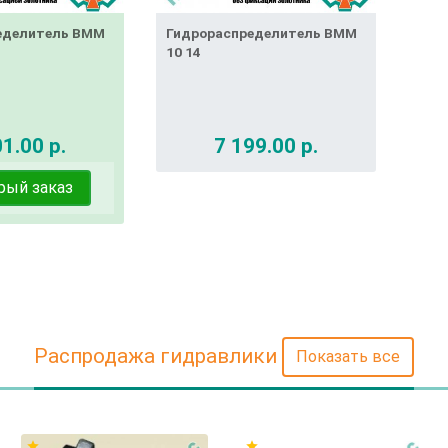
еделитель ВММ
Гидрораспределитель ВММ
10 14
1.00 р.
7 199.00 р.
рый заказ
Распродажа гидравлики
Показать все
star
star