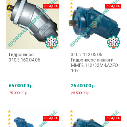
star
star
СКИДКА
СКИДКА
star
star
star
star
star
star
Гидронасос
310.2.112.05.06
310.3.160.04.06
Гидронасос аналоги
ММГ2.112/32М4,A2FO
107
66 000.00 р.
26 400.00 р.
75 000.00 р.
28 500.00 р.
Быстрый заказ
Быстрый заказ
star
star
star
star
СКИДКА
СКИДКА
star
star
star
star