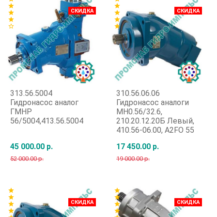
star
star
СКИДКА
СКИДКА
star
star
star
star
star_border
star
313.56.5004
310.56.06.06
Гидронасос аналог
Гидронасос аналоги
ГМНР
МН0.56/32.6,
56/5004,413.56.5004
210.20.12.20Б Левый,
410.56-06.00, A2FO 55
45 000.00 р.
17 450.00 р.
52 000.00 р.
19 000.00 р.
Быстрый заказ
Быстрый заказ
star
star
star
star
СКИДКА
СКИДКА
star
star
star
star