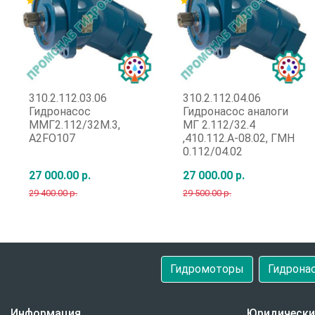
star
star
310.2.112.03.06
310.2.112.04.06
Гидронасос
Гидронасос аналоги
ММГ2.112/32М.3,
МГ 2.112/32.4
A2FO107
,410.112.А-08.02, ГМН
0.112/04.02
27 000.00 р.
27 000.00 р.
29 400.00 р.
29 500.00 р.
Быстрый заказ
Быстрый заказ
Гидромоторы
Гидрона
Информация
Юридически