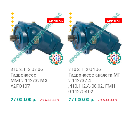
Быстрый заказ
Быстрый заказ
star
star
star
star
star
star
СКИДКА
СКИДКА
star
star
star
star
star
star
star
star
star
310.2.112.03.06
310.2.112.04.06
31
Гидронасос
Гидронасос аналоги МГ
Г
ММГ2.112/32М.3,
2.112/32.4
Г
A2FO107
,410.112.А-08.02, ГМН
0.112/04.02
27 000.00 р.
27 000.00 р.
92
29 400.00 р.
29 500.00 р.
Быстрый заказ
Быстрый заказ