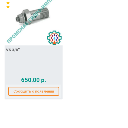
star
star
VS 3/8’’
650.00 р.
Сообщить о появлении