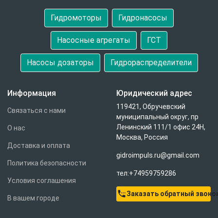
Гидромоторы
Гидронасосы
Насосные агрегаты
ГСТ
Насосы дозаторы
Гидрораспределители
Информация
Юридический адрес
119421, Обручевский
Связаться с нами
муниципальный округ, пр
Ленинский 111/1 офис 24Н,
О нас
Москва, Россия
Доставка и оплата
gidroimpuls.ru@gmail.com
Политика безопасности
тел:+74959759286
Условия соглашения
settings_phone
Заказать обратный звоно
В вашем городе