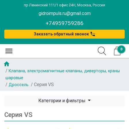
пр Ленинский 111/1 офис 24Н, Москва, Россия
gidroimpuls.ru@gmail.com
+74959759286
settings_phone
Заказать обратный звонок
menu
0
home
Клапана, электромагнитные клапаны, диверторы, краны
шаровые
Серия VS
Дроссель
Категории и фильтры
Серия VS