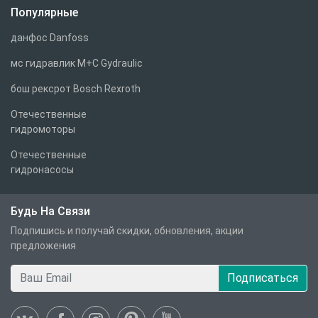
Популярные
данфос Danfoss
мс гидравлик M+C Gydraulic
бош рексрот Bosch Rexroth
Отечественные
гидромоторы
Отечественные
гидронасосы
Будь На Связи
Подпишись и получай скидки, обновления, акции
предложения
Подписаться