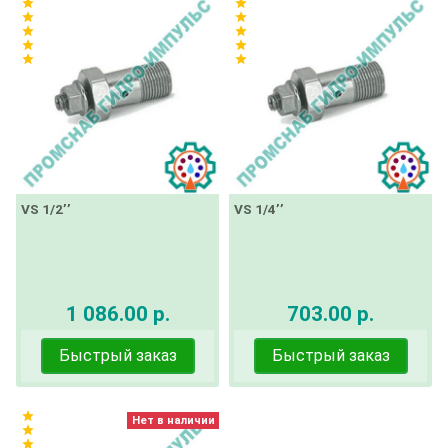
star
star
star
star
star
star
star
star
star
star
VS 1/2’’
VS 1/4’’
1 086.00 р.
703.00 р.
Быстрый заказ
Быстрый заказ
star
Нет в наличии
star
star