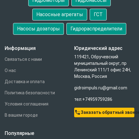
Гидромоторы
Гидронасосы
Насосные агрегаты
ГСТ
Насосы дозаторы
Гидрораспределители
Информация
Юридический адрес
119421, Обручевский
Связаться с нами
муниципальный округ, пр
Ленинский 111/1 офис 24Н,
О нас
Москва, Россия
Доставка и оплата
gidroimpuls.ru@gmail.com
Политика безопасности
тел:+74959759286
Условия соглашения
settings_phone
Заказать обратный звоно
В вашем городе
Популярные