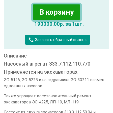
В корзину
190000.00р. за 1шт.
call
Заказать обратный звонок
Описание
Насосный агрегат 333.7.112.110.770
Применяется на экскаваторах
ЭО-5126, ЭО-5225 и на гидравлике ЭО-33211 взамен
сдвоенных насосов
Также упрощает восстановительный ремонт
экскаваторов ЭО-4225, ЛП-19, МЛ-119
Состоит из двух гидронасосов 313.3.112.50.04 и