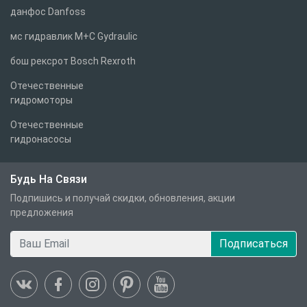
данфос Danfoss
мс гидравлик M+C Gydraulic
бош рексрот Bosch Rexroth
Отечественные
гидромоторы
Отечественные
гидронасосы
Будь На Связи
Подпишись и получай скидки, обновления, акции
предложения
Подписаться