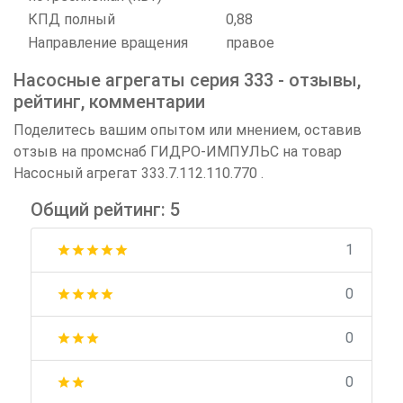
КПД полный
0,88
Направление вращения
правое
Насосные агрегаты серия 333 - отзывы,
рейтинг, комментарии
Поделитесь вашим опытом или мнением, оставив
отзыв на промснаб ГИДРО-ИМПУЛЬС на товар
Насосный агрегат 333.7.112.110.770 .
Общий рейтинг: 5
1
star
star
star
star
star
0
star
star
star
star
0
star
star
star
0
star
star