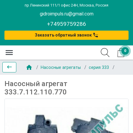
пр Ленинский 111/1 офис 24Н, Москва, Россия
gidroimpuls.ru@gmail.com
+74959759286
settings_phone
Заказать обратный звонок
menu
0
home
keyboard_backspace
Насосные агрегаты
серия 333
Насосный агрегат
333.7.112.110.770