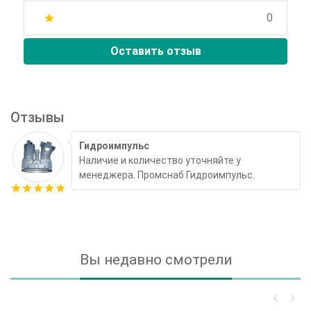
0
star
Оставить отзыв
Отзывы
Гидроимпульс
Наличие и количество уточняйте у
менеджера. Промснаб Гидроимпульс.
star
star
star
star
star
Вы недавно смотрели
keyboard_arrow_left
keyboard_arrow_right