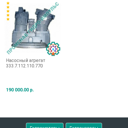
star
star
star
star
star
Насосный агрегат
333.7.112.110.770
190 000.00 р.
Быстрый заказ