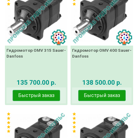
star
star
Гидромотор OMV 315 Sauer-
Гидромотор OMV 400 Sauer-
Danfoss
Danfoss
135 700.00 р.
138 500.00 р.
Быстрый заказ
Быстрый заказ
star
star
star
star
star
star
star
star
star
star