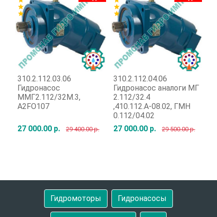
star
star
star
star
star
star
310.2.112.03.06
310.2.112.04.06
31
Гидронасос
Гидронасос аналоги МГ
Г
ММГ2.112/32М.3,
2.112/32.4
Г
A2FO107
,410.112.А-08.02, ГМН
0.112/04.02
27 000.00 р.
27 000.00 р.
92
29 400.00 р.
29 500.00 р.
Быстрый заказ
Быстрый заказ
Гидромоторы
Гидронасосы