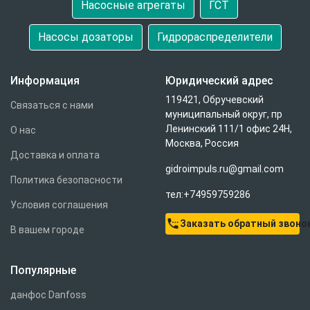
Насосные агрегаты
ГСТ
Насосы дозаторы
Гидрораспределители
Информация
Юридический адрес
119421, Обручевский
Связаться с нами
муниципальный округ, пр
Ленинский 111/1 офис 24Н,
О нас
Москва, Россия
Доставка и оплата
gidroimpuls.ru@gmail.com
Политика безопасности
тел:+74959759286
Условия соглашения
settings_phone
Заказать обратный звоно
В вашем городе
Популярные
данфос Danfoss