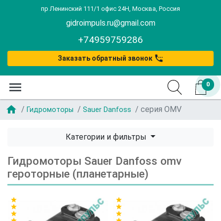
пр Ленинский 111/1 офис 24Н, Москва, Россия
gidroimpuls.ru@gmail.com
+74959759286
settings_phone
Заказать обратный звонок
menu
0
home
серия OMV
Гидромоторы
Sauer Danfoss
Категории и фильтры
Гидромоторы Sauer Danfoss omv
героторные (планетарные)
star
star
star
star
star
star
star
star