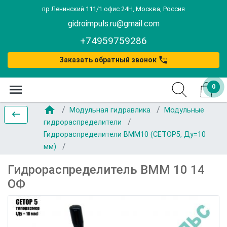
пр Ленинский 111/1 офис 24Н, Москва, Россия
gidroimpuls.ru@gmail.com
+74959759286
settings_phone
Заказать обратный звонок
menu
0
home
Модульная гидравлика
Модульные
keyboard_backspace
гидрораспределители
Гидрораспределители ВММ10 (CETOP5, Ду=10
мм)
Гидрораспределитель ВММ 10 14
ОФ