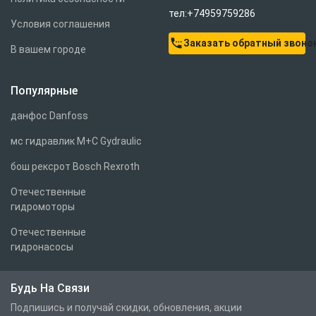
тел:+74959759286
Условия соглашения
settings_phone
Заказать обратный звоно
В вашем городе
Популярные
данфос Danfoss
мс гидравлик M+C Gydraulic
бош рексрот Bosch Rexroth
Отечественные
гидромоторы
Отечественные
гидронасосы
Будь На Связи
Подпишись и получай скидки, обновления, акции