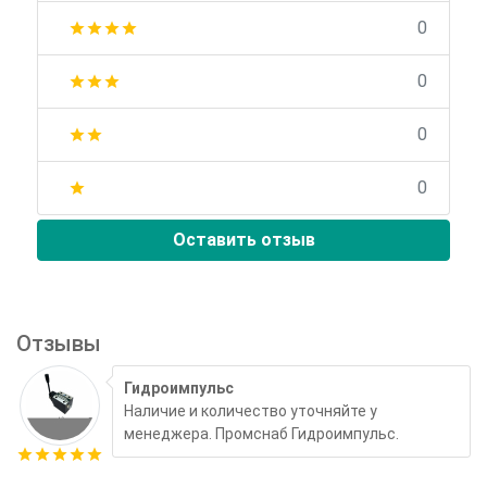
0
star
star
star
star
0
star
star
star
0
star
star
0
star
Оставить отзыв
Отзывы
Гидроимпульс
Наличие и количество уточняйте у
менеджера. Промснаб Гидроимпульс.
star
star
star
star
star