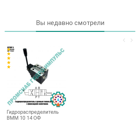
Вы недавно смотрели
keyboard_arrow_left
keyboard_arrow_right
star
star
star
star
star
Гидрораспределитель
ВММ 10 14 ОФ