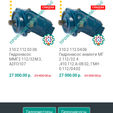
star
star
star
star
star
star
СКИДКА
СКИДКА
star
star
star
star
star
star
star
star
star
310.2.112.03.06
310.2.112.04.06
31
Гидронасос
Гидронасос аналоги МГ
Г
ММГ2.112/32М.3,
2.112/32.4
Г
A2FO107
,410.112.А-08.02, ГМН
0.112/04.02
27 000.00 р.
27 000.00 р.
92
29 400.00 р.
29 500.00 р.
Быстрый заказ
Быстрый заказ
Гидромоторы
Гидронасосы