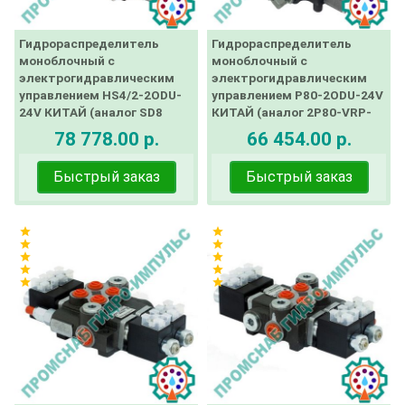
Гидрораспределитель
Гидрораспределитель
моноблочный с
моноблочный с
электрогидравлическим
электрогидравлическим
управлением HS4/2-2ODU-
управлением Р80-2ODU-24V
24V КИТАЙ (аналог SD8
КИТАЙ (аналог 2P80-VRP-
Walvoil)
1A1ED3 A1ED3 G KZ1 CEED2-
78 778.00 р.
66 454.00 р.
VRE 24V)
Быстрый заказ
Быстрый заказ
star
star
star
star
star
star
star
star
star
star