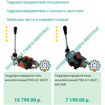
Гидрораспределители секционные
Гидрораспределители стыкового монтажа
Запасные части и комплектующие
star
star
star
star
star
star
star
star
star
star
Гидрораспределитель
Гидрораспределитель
моноблочный Р80-А1 GKZ1
моноблочный Р80-А1 GKZ1
КИТАЙ
10 799.00 р.
7 199.00 р.