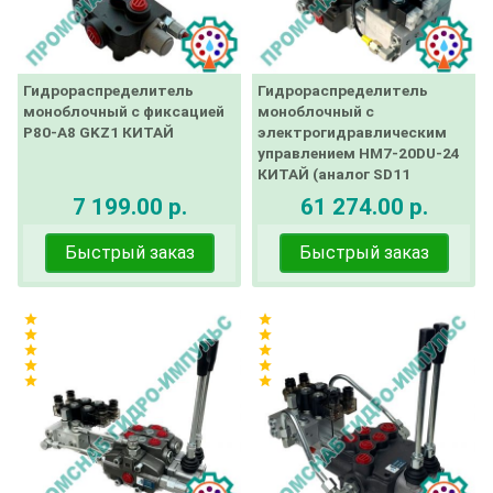
Гидрораспределитель
Гидрораспределитель
моноблочный с фиксацией
моноблочный с
Р80-А8 GKZ1 КИТАЙ
электрогидравлическим
управлением HM7-20DU-24
КИТАЙ (аналог SD11
Walvoil)
7 199.00 р.
61 274.00 р.
Быстрый заказ
Быстрый заказ
star
star
star
star
star
star
star
star
star
star