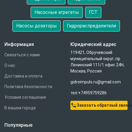
Насосные агрегаты
ГСТ
Насосы дозаторы
Гидрораспределители
Информация
Юридический адрес
119421, Обручевский
Связаться с нами
муниципальный округ, пр
Ленинский 111/1 офис 24Н,
О нас
Москва, Россия
Доставка и оплата
gidroimpuls.ru@gmail.com
Политика безопасности
тел:+74959759286
Условия соглашения
settings_phone
Заказать обратный звоно
В вашем городе
Популярные