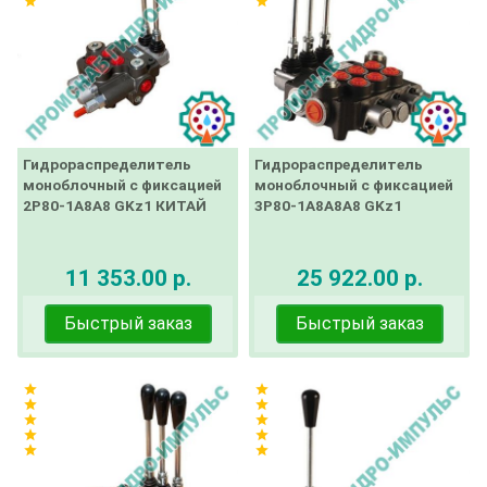
star
star
Гидрораспределитель
Гидрораспределитель
моноблочный с фиксацией
моноблочный с фиксацией
2Р80-1А8А8 GKz1 КИТАЙ
3Р80-1А8А8А8 GKz1
11 353.00 р.
25 922.00 р.
Быстрый заказ
Быстрый заказ
star
star
star
star
star
star
star
star
star
star