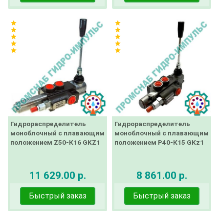
star
star
star
star
star
star
star
star
star
star
Гидрораспределитель
Гидрораспределитель
моноблочный с плавающим
моноблочный с плавающим
положением Z50-К16 GKZ1
положением Р40-К15 GKz1
11 629.00 р.
8 861.00 р.
Быстрый заказ
Быстрый заказ