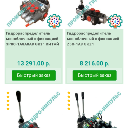
Гидрораспределитель
Гидрораспределитель
моноблочный с фиксацией
моноблочный с фиксацией
3Р80-1А8А8А8 GKz1 КИТАЙ
Z50-1A8 GKZ1
13 291.00 р.
8 216.00 р.
Быстрый заказ
Быстрый заказ
star
star
star
star
star
star
star
star
star
star