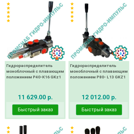
star
star
star
star
star
star
star
star
star
star
Гидрораспределитель
Гидрораспределитель
моноблочный с плавающим
моноблочный с плавающим
положением Р40-К16 GKz1
положением Р80- L13 GKZ1
11 629.00 р.
12 012.00 р.
Быстрый заказ
Быстрый заказ
star
star
star
star