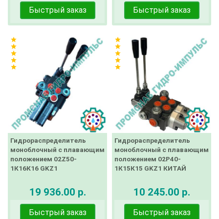
Быстрый заказ
Быстрый заказ
star
star
star
star
star
star
star
star
star
star
Гидрораспределитель
Гидрораспределитель
моноблочный с плавающим
моноблочный с плавающим
положением 02Z50-
положением 02Р40-
1К16К16 GKZ1
1К15К15 GKZ1 КИТАЙ
19 936.00 р.
10 245.00 р.
Быстрый заказ
Быстрый заказ