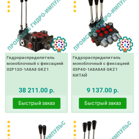
star
star
star
star
star
star
Гидрораспределитель
Гидрораспределитель
моноблочный с фиксацией
моноблочный с фиксацией
02Р120-1А8А8 GKZ1
03Р40-1А8А8А8 GKZ1
КИТАЙ
38 211.00 р.
9 137.00 р.
Быстрый заказ
Быстрый заказ
star
star
star
star
star
star
star
star