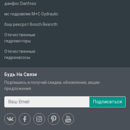
данфос Danfoss
мс гидравлик M+C Gydraulic
бош рексрот Bosch Rexroth
Отечественные
гидромоторы
Отечественные
гидронасосы
Будь На Связи
Подпишись и получай скидки, обновления, акции
предложения
Подписаться