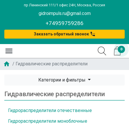
пр Ленинский 111/1 офис 24Н, Москва, Россия
gidroimpuls.ru@gmail.com
+74959759286
settings_phone
Заказать обратный звонок
menu
0
home
Гидравлические распределители
Категории и фильтры
Гидравлические распределители
Гидрораспределители отечественные
Гидрораспределители моноблочные