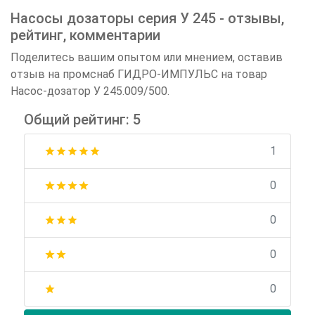
Насосы дозаторы серия У 245 - отзывы,
рейтинг, комментарии
Поделитесь вашим опытом или мнением, оставив
отзыв на промснаб ГИДРО-ИМПУЛЬС на товар
Насос-дозатор У 245.009/500.
Общий рейтинг: 5
1
star
star
star
star
star
0
star
star
star
star
0
star
star
star
0
star
star
0
star