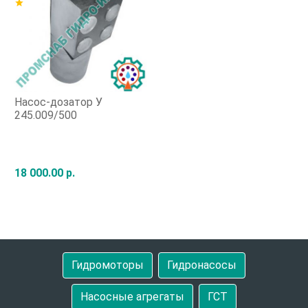
star
Насос-дозатор У
245.009/500
18 000.00 р.
Быстрый заказ
Гидромоторы
Гидронасосы
Насосные агрегаты
ГСТ