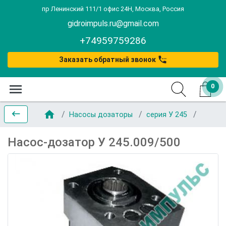
пр Ленинский 111/1 офис 24Н, Москва, Россия
gidroimpuls.ru@gmail.com
+74959759286
settings_phone
Заказать обратный звонок
menu
0
home
keyboard_backspace
Насосы дозаторы
серия У 245
Насос-дозатор У 245.009/500