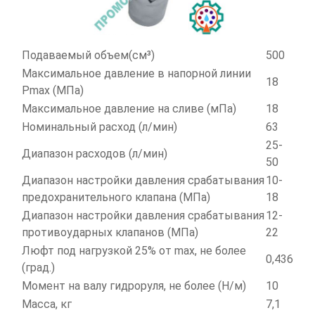
Подаваемый объем(см³)
500
Максимальное давление в напорной линии
18
Pmax (МПа)
Максимальное давление на сливе (мПа)
18
Номинальный расход (л/мин)
63
25-
Диапазон расходов (л/мин)
50
Диапазон настройки давления срабатывания
10-
предохранительного клапана (МПа)
18
Диапазон настройки давления срабатывания
12-
противоударных клапанов (МПа)
22
Люфт под нагрузкой 25% от max, не более
0,436
(град.)
Момент на валу гидроруля, не более (Н/м)
10
Масса, кг
7,1