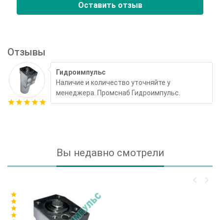
Оставить отзыв
Отзывы
Гидроимпульс
Наличие и количество уточняйте у
менеджера. Промснаб Гидроимпульс.
star
star
star
star
star
Вы недавно смотрели
keyboard_arrow_left
keyboard_arrow_right
star
star
star
star