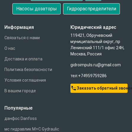
Насосы дозаторы
Гидрораспределители
Информация
Юридический адрес
119421, Обручевский
Связаться с нами
муниципальный округ, пр
Ленинский 111/1 офис 24Н,
О нас
Москва, Россия
Доставка и оплата
gidroimpuls.ru@gmail.com
Политика безопасности
тел:+74959759286
Условия соглашения
settings_phone
Заказать обратный звоно
В вашем городе
Популярные
данфос Danfoss
мс гидравлик M+C Gydraulic