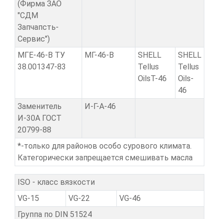
(Фирма ЗАО
"СДМ
Запчапсть-
Сервис")
МГЕ-46-В ТУ
МГ-46-В
SHELL
SHELL
38.001347-83
Tellus
Tellus
OilsT-46
Oils-
46
Заменитель
И-Г-А-46
И-30А ГОСТ
20799-88
*-только для районов особо сурового климата.
Категорически запрещается смешивать масла
ISO - класс вязкости
VG-15
VG-22
VG-46
Группа по DIN 51524