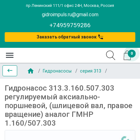
пр Ленинский 111/1 офис 24Н, Москва, Россия
gidroimpuls.ru@gmail.com
+74959759286
settings_phone
Заказать обратный звонок
menu
0
home
keyboard_backspace
Гидронасосы
серия 313
Гидронасос 313.3.160.507.303
регулируемый аксиально-
поршневой, (шлицевой вал, правое
вращение) аналог ГМНР
1.160/507.303