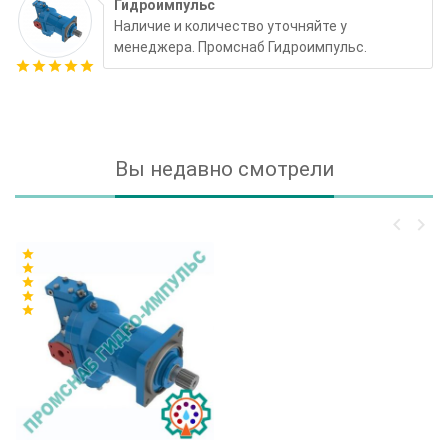
Гидроимпульс
Наличие и количество уточняйте у
менеджера. Промснаб Гидроимпульс.
star
star
star
star
star
Вы недавно смотрели
keyboard_arrow_left
keyboard_arrow_right
star
star
star
star
star