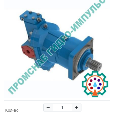
remove
add
Кол-во