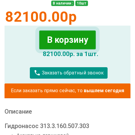
В наличии
:
10
шт
82100.00
р
В корзину
82100.00р. за 1шт.
call
Заказать обратный звонок
Если заказать прямо сейчас, то
вышлем сегодня
Описание
Гидронасос 313.3.160.507.303