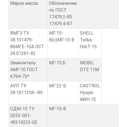
Марка масла
Обозначение
по ГОСТ
17479.3-85
17479.4-87
ВМГЗ ТУ
МГ-15-
SHELL
38.101479-
В(с)МГ-15-В
Tellus
86МГЕ-10А ОСТ
OilsT-15
38.01281-82
Заменитель
МГ-15.Б
MOBIL
АМГ-10 ГОСТ
DTE 11M
6794-75*
АУП ТУ
МГ-22-Б
CASTROL
38.1011258--89
Hyspin
AWH 15
СДМ-15 ТУ
МГ-15-В
0253-001-
49319233-02