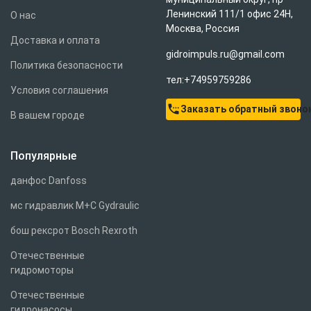
Ленинский 111/1 офис 24Н,
О нас
Москва, Россия
Доставка и оплата
gidroimpuls.ru@gmail.com
Политика безопасности
тел:+74959759286
Условия соглашения
settings_phone
Заказать обратный звоно
В вашем городе
Популярные
данфос Danfoss
мс гидравлик M+C Gydraulic
бош рексрот Bosch Rexroth
Отечественные
гидромоторы
Отечественные
гидронасосы