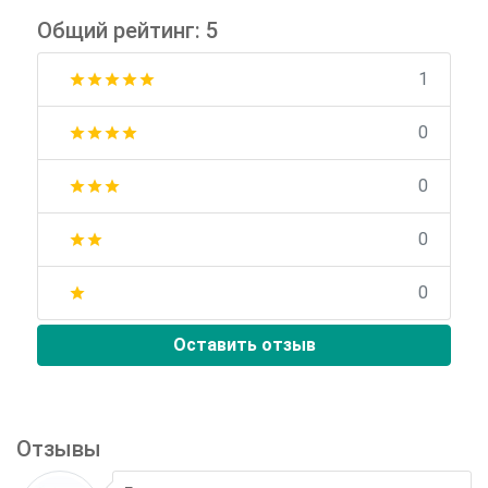
Общий рейтинг: 5
1
star
star
star
star
star
0
star
star
star
star
0
star
star
star
0
star
star
0
star
Оставить отзыв
Отзывы