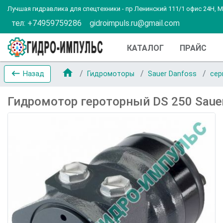
Лучшая гидравлика для спецтехники - пр Ленинский 111/1 офис 24Н, 
тел: +74959759286
gidroimpuls.ru@gmail.com
КАТАЛОГ
ПРАЙС
home
keyboard_backspace
Назад
Гидромоторы
Sauer Danfoss
сер
Гидромотор героторный DS 250 Saue