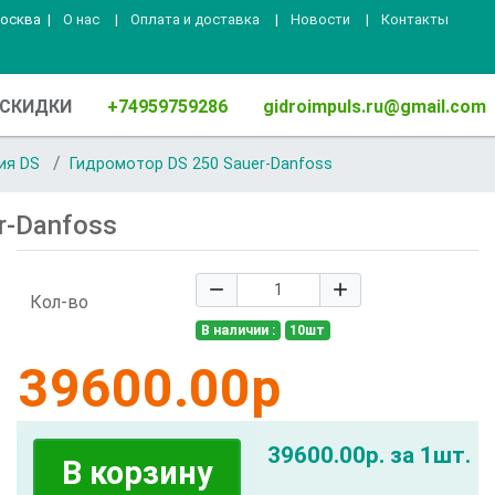
Москва
|
О нас
|
Оплата и доставка
|
Новости
|
Контакты
СКИДКИ
+74959759286
gidroimpuls.ru@gmail.com
ия DS
Гидромотор DS 250 Sauer-Danfoss
r-Danfoss
remove
add
Кол-во
В наличии
:
10
шт
39600.00
р
39600.00р. за 1шт.
В корзину