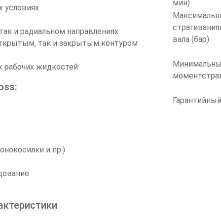
мин)
х условиях
Максимальн
страгивания
 так и радиальном направлениях
вала (бар)
открытым, так и закрытым контуром
Минимальн
х рабочих жидкостей
моментстраг
oss:
Гарантийный
нокосилки и пр.)
дование
актеристики