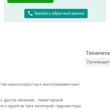
call
Заказать обратный звонок
Техническ
Производит
стве низкоскоростных высокомоментных
 другое название - планетарный
и к одной из трех категорий: гидромоторы