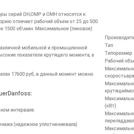
торы серий DH,OMP и OMH относятся к
орию отличает рабочий объем от 25 до 500
е 1500 об\мин. Максимальное (пиковое)
Производит
Тип
различной мобильной и промышленной
Типоразмер
высокие показатели крутящего момента, а
Рабочий объе
Максимальн
делах 17600 руб, в данный момент можно
скоростьвра
Максимальн
крутящиймом
erDanfoss:
Максимальн
(кВт)
ном интервале
Максимальн
перепаддавл
нажа (надежное уплотнениевала)
Максимальны