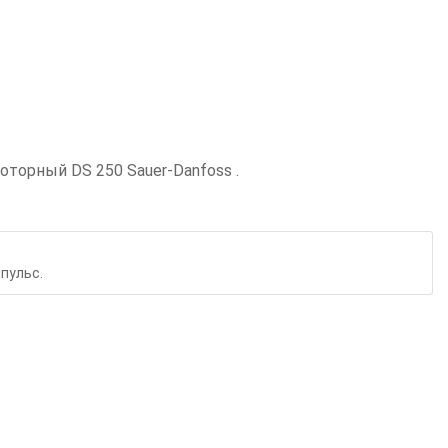
орный DS 250 Sauer-Danfoss .
пульс.