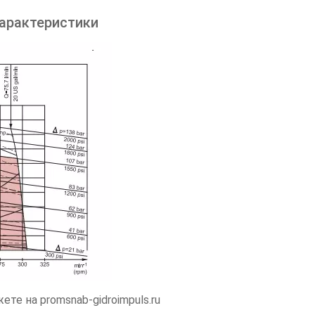
арактеристики
те на promsnab-gidroimpuls.ru