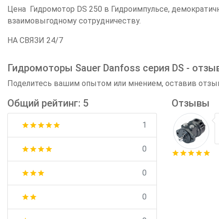
Цена Гидромотор DS 250 в Гидроимпульсе, демократич
взаимовыгодному сотрудничеству.
НА СВЯЗИ 24/7
Гидромоторы Sauer Danfoss серия DS - отзы
Поделитесь вашим опытом или мнением, оставив отзыв
Общий рейтинг: 5
Отзывы
1
star
star
star
star
star
0
star
star
star
star
star
star
star
star
star
0
star
star
star
0
star
star