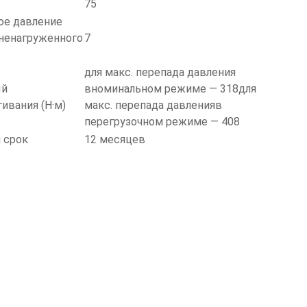
75
ое давление
ненагруженного
7
для макс. перепада давления
ый
вноминальном режиме — 318для
ивания (Н·м)
макс. перепада давленияв
перегрузочном режиме — 408
 срок
12 месяцев