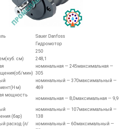
ель
Sauer Danfoss
Гидромотор
250
м(куб. см)
248,1
ая
номинальная — 245максимальная —
щения(об/мин)
305
ый
номинальный — 370максимальный —
ент(Н·м)
469
ая мощность
номинальная — 8,0максимальная — 9,9
ый
номинальный — 107максимальный —
ения (бар)
138
й расход (л/
номинальный — 60максимальный —