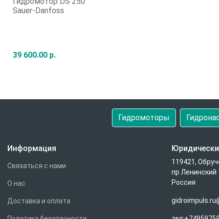
Гидромотор DS 250
Sauer-Danfoss
39 600.00 р.
Быстрый заказ
Гидромоторы
Гидрона
Информация
Юридически
119421, Обруч
Связаться с нами
пр Ленинский 
Россия
О нас
gidroimpuls.r
Доставка и оплата
Политика безопасности
тел:+7495975