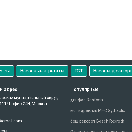
сосы
Насосные агрегаты
ГСТ
Насосы дозатор
й адрес
Популярные
евский муниципальный округ,
данфос Danfoss
111/1 офис 24Н, Москва,
мс гидравлик M+C Gydraulic
u@gmail.com
бош рексрот Bosch Rexroth
9286
Отечественные гидромоторы