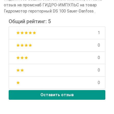
отзыв на промснаб ГИДРО-ИМПУЛЬС на товар
Гидромотор героторный DS 100 Sauer-Danfoss .
Общий рейтинг: 5
1
star
star
star
star
star
0
star
star
star
star
0
star
star
star
0
star
star
0
star
Оставить отзыв