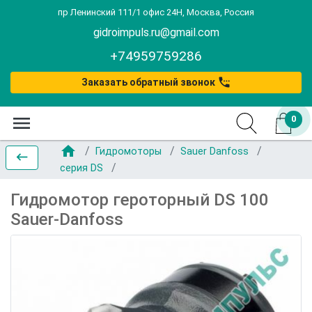
пр Ленинский 111/1 офис 24Н, Москва, Россия
gidroimpuls.ru@gmail.com
+74959759286
settings_phone
Заказать обратный звонок
menu
0
home
Гидромоторы
Sauer Danfoss
keyboard_backspace
серия DS
Гидромотор героторный DS 100
Sauer-Danfoss