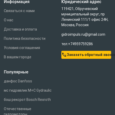
Информация
Юридический адрес
119421, Обручевский
Связаться с нами
муниципальный округ, пр
Ленинский 111/1 офис 24Н,
О нас
Москва, Россия
Доставка и оплата
gidroimpuls.ru@gmail.com
Политика безопасности
тел:+74959759286
Условия соглашения
settings_phone
Заказать обратный звоно
В вашем городе
Популярные
данфос Danfoss
мс гидравлик M+C Gydraulic
бош рексрот Bosch Rexroth
Отечественные
гидромоторы