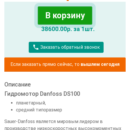
В корзину
38600.00р. за 1шт.
call
Заказать обратный звонок
Если заказать прямо сейчас, то
вышлем сегодня
Описание
Гидромотор Danfoss DS100
планетарный,
средний типоразмер
Sauer-Danfoss является мировым лидером в
производстве низкоскоростных высокомоментных