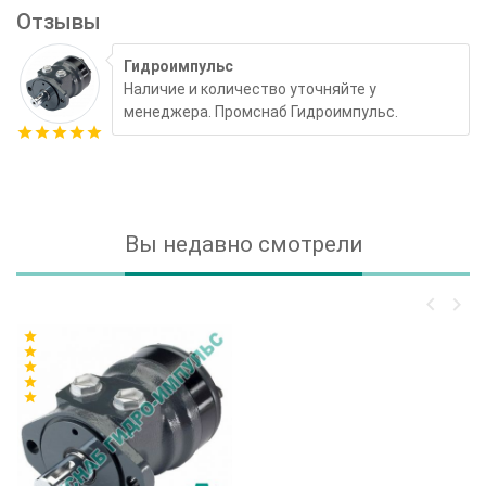
Отзывы
Гидроимпульс
Наличие и количество уточняйте у
менеджера. Промснаб Гидроимпульс.
star
star
star
star
star
Вы недавно смотрели
keyboard_arrow_left
keyboard_arrow_right
star
star
star
star
star