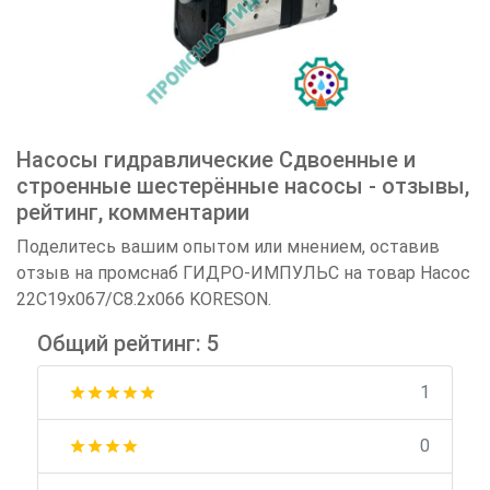
Насосы гидравлические Сдвоенные и
строенные шестерённые насосы - отзывы,
рейтинг, комментарии
Поделитесь вашим опытом или мнением, оставив
отзыв на промснаб ГИДРО-ИМПУЛЬС на товар Насос
22С19х067/C8.2х066 KORESON.
Общий рейтинг: 5
1
star
star
star
star
star
0
star
star
star
star