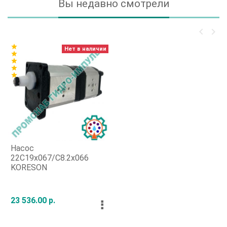
Вы недавно смотрели
keyboard_arrow_left
keyboard_arrow_right
star
Нет в наличии
star
star
star
star
Насос
22С19х067/C8.2х066
KORESON
23 536.00 р.
⠇