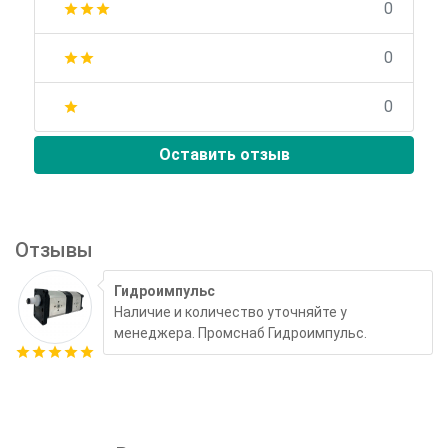
0
star
star
star
0
star
star
0
star
Оставить отзыв
Отзывы
Гидроимпульс
Наличие и количество уточняйте у
менеджера. Промснаб Гидроимпульс.
star
star
star
star
star