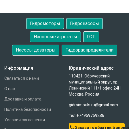
Гидромоторы
Гидронасосы
Насосные агрегаты
ГСТ
Насосы дозаторы
Гидрораспределители
Информация
Юридический адрес
119421, Обручевский
Связаться с нами
муниципальный округ, пр
Ленинский 111/1 офис 24Н,
О нас
Москва, Россия
Доставка и оплата
gidroimpuls.ru@gmail.com
Политика безопасности
тел:+74959759286
Условия соглашения
settings_phone
Заказать обратный звоно