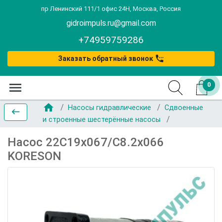
пр Ленинский 111/1 офис 24Н, Москва, Россия
gidroimpuls.ru@gmail.com
+74959759286
settings_phone
Заказать обратный звонок
menu
0
home
Насосы гидравлические
Сдвоенные
keyboard_backspace
и строенные шестерённые насосы
Насос 22С19х067/C8.2х066
KORESON