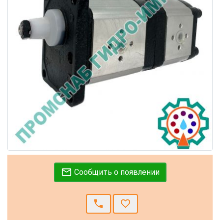
mail_outline
Сообщить о появлении
call
favorite_border