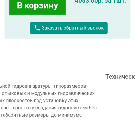
4053.00р. за 1шт.
В корзину
call
Заказать обратный звонок
Техническ
ьной гидроаппаратуры типоразмеров
и стыковых и модульных гидравлических
х плоскостей под установку этих
ивает простоту создания гидросистем без
, габаритные размеры до минимума.