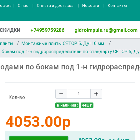
Москва
|
О нас
|
Оплата и доставка
|
Новости
|
Контакты
СКИДКИ
+74959759286
gidroimpuls.ru@gmail.com
 плиты
Монтажные плиты CETOP 5, Ду=10 мм.
по бокам под 1-н гидрораспределитель по стандарту СЕТОР 5, Ду
тводами по бокам под 1-н гидрораспре
remove
add
Кол-во
В наличии
:
44
шт
4053.00
р