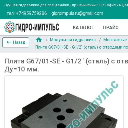
Лучшая гидравлика для спецтехники - пр Ленинский 111/1 офис 24Н, 
тел: +74959759286
gidroimpuls.ru@gmail.com
КАТАЛОГ
ПРАЙС
home
Модульная гидравлика
Монтажные
keyboard_backspace
Назад
Плита G67/01-SE - G1/2" (сталь) с отводами 
Плита G67/01-SE - G1/2" (сталь) с о
Ду=10 мм.