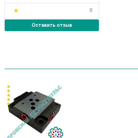
0
star
Оставить отзыв
star
star
star
star
star