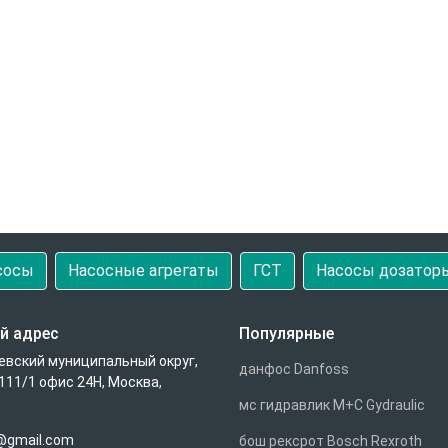
сосы
Насосные агрегаты
ГСТ
Насосы дозатор
й адрес
Популярные
евский муниципальный округ,
данфос Danfoss
111/1 офис 24Н, Москва,
мс гидравлик M+C Gydraulic
u@gmail.com
бош рексрот Bosch Rexroth