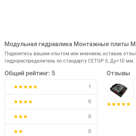
Модульная гидравлика Монтажные плиты Мон
Поделитесь вашим опытом или мнением, оставив отзыв 
гидрораспределитель по стандарту СЕТОР 5, Ду=10 мм..
Общий рейтинг: 5
Отзывы
1
star
star
star
star
star
0
star
star
star
star
star
star
star
star
star
0
star
star
star
0
star
star