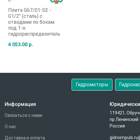
Плита G67/01-SE -
G1/2" (сталь) с
отводами по бокам
под 1-н
гидрораспределитель
по стандарту СЕТОР 5,
4 053.00 р.
Ду=10 мм.
Быстрый заказ
Гидромоторы
Гидрона
Информация
Юридически
119421, Обруч
Связаться с нами
пр Ленинский 
Россия
О нас
gidroimpuls.r
Доставка и оплата