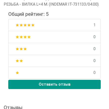
РЕЗЬБА - ВИЛКА L=4 М. (INDEMAR IT-731133/04.00).
Общий рейтинг: 5
1
star
star
star
star
star
0
star
star
star
star
0
star
star
star
0
star
star
0
star
Оставить отзыв
Отзывы