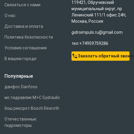
119421, Обручевский
Связаться с нами
муниципальный округ, пр
Ленинский 111/1 офис 24Н,
О нас
Москва, Россия
Доставка и оплата
gidroimpuls.ru@gmail.com
Политика безопасности
тел:+74959759286
Условия соглашения
settings_phone
Заказать обратный звоно
В вашем городе
Популярные
данфос Danfoss
мс гидравлик M+C Gydraulic
бош рексрот Bosch Rexroth
Отечественные
гидромоторы