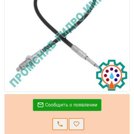
mail_outline
Сообщить о появлении
call
favorite_border