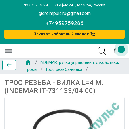
пр Ленинский 111/1 офис 24Н, Москва, Россия
gidroimpuls.ru@gmail.com
+74959759286
settings_phone
Заказать обратный звонок
menu
0
home
INDEMAR: ручки управления, джойстики,
keyboard_backspace
тросы
Трос резьба-вилка
ТРОС РЕЗЬБА - ВИЛКА L=4 М.
(INDEMAR IT-731133/04.00)