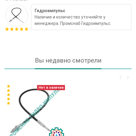
Гидроимпульс
Наличие и количество уточняйте у
менеджера. Промснаб Гидроимпульс.
star
star
star
star
star
Вы недавно смотрели
keyboard_arrow_left
keyboard_arrow_right
star
Нет в наличии
star
star
star
star