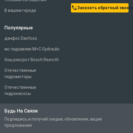
settings_phone
Заказать обратный звоно
В вашем городе
Популярные
данфос Danfoss
мс гидравлик M+C Gydraulic
бош рексрот Bosch Rexroth
Отечественные
гидромоторы
Отечественные
гидронасосы
Будь На Связи
Подпишись и получай скидки, обновления, акции
предложения