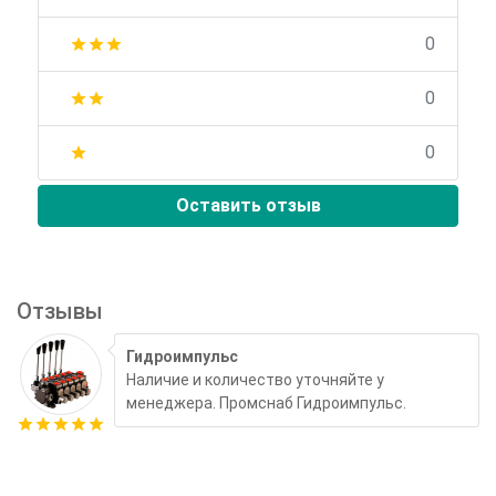
0
star
star
star
0
star
star
0
star
Оставить отзыв
Отзывы
Гидроимпульс
Наличие и количество уточняйте у
менеджера. Промснаб Гидроимпульс.
star
star
star
star
star