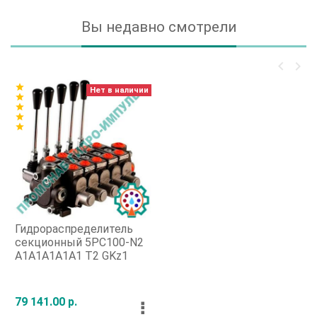
Вы недавно смотрели
keyboard_arrow_left
keyboard_arrow_right
star
Нет в наличии
star
star
star
star
Гидрораспределитель
секционный 5РС100-N2
А1А1А1А1А1 Т2 GKz1
79 141.00 р.
⠇