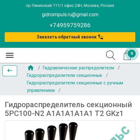
пр Ленинский 111/1 офис 24Н, Москва, Россия
gidroimpuls.ru@gmail.com
+74959759286
settings_phone
Заказать обратный звонок
menu
0
home
Гидравлические распределители
keyboard_backspace
Гидрораспределители секционные
Гидрораспределители секционные с ручным
управлением
Гидрораспределитель секционный
5РС100-N2 А1А1А1А1А1 Т2 GKz1