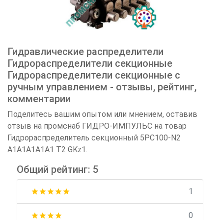
Гидравлические распределители
Гидрораспределители секционные
Гидрораспределители секционные с
ручным управлением - отзывы, рейтинг,
комментарии
Поделитесь вашим опытом или мнением, оставив
отзыв на промснаб ГИДРО-ИМПУЛЬС на товар
Гидрораспределитель секционный 5РС100-N2
А1А1А1А1А1 Т2 GKz1.
Общий рейтинг: 5
1
star
star
star
star
star
0
star
star
star
star