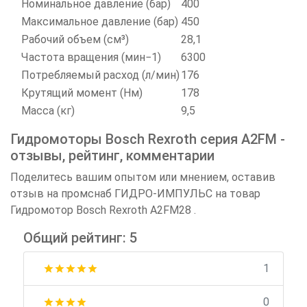
Номинальное давление (бар)
400
Максимальное давление (бар)
450
Рабочий объем (см³)
28,1
Частота вращения (мин−1)
6300
Потребляемый расход (л/мин)
176
Крутящий момент (Нм)
178
Масса (кг)
9,5
Гидромоторы Bosch Rexroth серия A2FM -
отзывы, рейтинг, комментарии
Поделитесь вашим опытом или мнением, оставив
отзыв на промснаб ГИДРО-ИМПУЛЬС на товар
Гидромотор Bosch Rexroth A2FM28 .
Общий рейтинг: 5
1
star
star
star
star
star
0
star
star
star
star