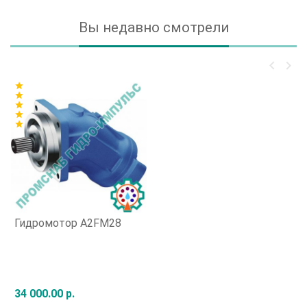
Вы недавно смотрели
keyboard_arrow_left
keyboard_arrow_right
star
star
star
star
star
Гидромотор A2FM28
34 000.00 р.