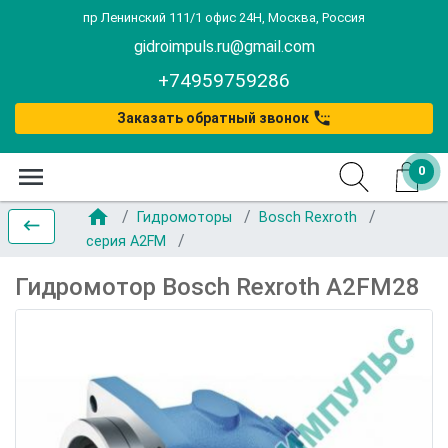
пр Ленинский 111/1 офис 24Н, Москва, Россия
gidroimpuls.ru@gmail.com
+74959759286
settings_phone
Заказать обратный звонок
menu
0
home
Гидромоторы
Bosch Rexroth
keyboard_backspace
серия A2FM
Гидромотор Bosch Rexroth A2FM28