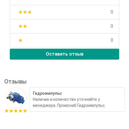
0
star
star
star
0
star
star
0
star
Оставить отзыв
Отзывы
Гидроимпульс
Наличие и количество уточняйте у
менеджера. Промснаб Гидроимпульс.
star
star
star
star
star