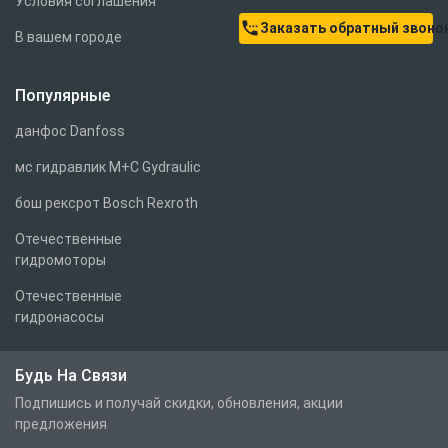
Условия соглашения
settings_phone
Заказать обратный звоно
В вашем городе
Популярные
данфос Danfoss
мс гидравлик M+C Gydraulic
бош рексрот Bosch Rexroth
Отечественные
гидромоторы
Отечественные
гидронасосы
Будь На Связи
Подпишись и получай скидки, обновления, акции
предложения