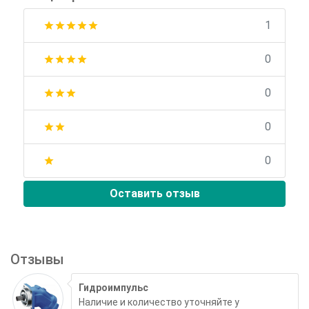
1
star
star
star
star
star
0
star
star
star
star
0
star
star
star
0
star
star
0
star
Оставить отзыв
Отзывы
Гидроимпульс
Наличие и количество уточняйте у