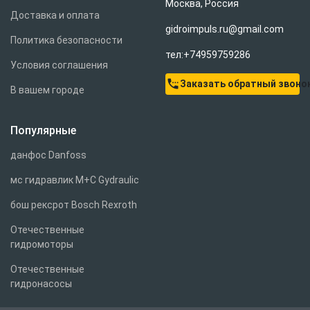
Москва, Россия
Доставка и оплата
gidroimpuls.ru@gmail.com
Политика безопасности
тел:+74959759286
Условия соглашения
settings_phone
Заказать обратный звоно
В вашем городе
Популярные
данфос Danfoss
мс гидравлик M+C Gydraulic
бош рексрот Bosch Rexroth
Отечественные
гидромоторы
Отечественные
гидронасосы