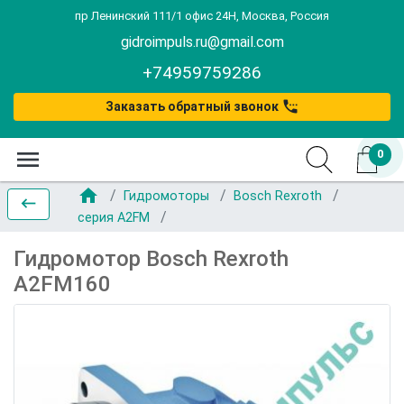
пр Ленинский 111/1 офис 24Н, Москва, Россия
gidroimpuls.ru@gmail.com
+74959759286
settings_phone
Заказать обратный звонок
menu
0
home
Гидромоторы
Bosch Rexroth
keyboard_backspace
серия A2FM
Гидромотор Bosch Rexroth
A2FM160